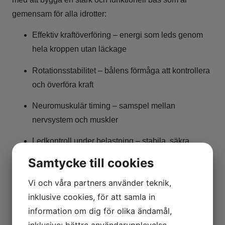
gemensam för alla idrotter:
Effektiv kraftöverföring – energi som leds genom
hela kroppen utan läckage
Rotationsstabilitet – bålens förmåga att kontrollera
och överföra kraft
Neuromuskulär timing – samspel mellan
nervsystem och muskler
Ledkontroll under belastning – stabila, säkra
rörelser i höga krav
Samtycke till cookies
Behandling som adresserar orsaken – inte bara
Vi och våra partners använder teknik,
symtomen
inklusive cookies, för att samla in
information om dig för olika ändamål,
Jag hjälper dig att bli av med rygg-, nack- och
inklusive: bättre användarupplevelse,