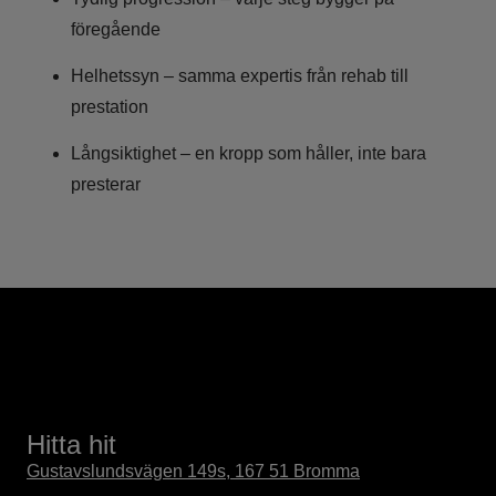
föregående
Helhetssyn – samma expertis från rehab till
prestation
Långsiktighet – en kropp som håller, inte bara
presterar
Hitta hit
Gustavslundsvägen 149s, 167 51 Bromma