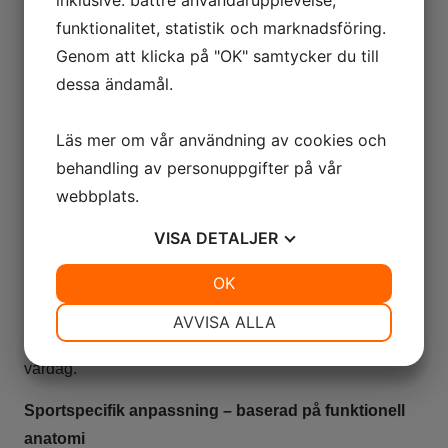
ledsmärta genom att identifiera och behandla den
funktionalitet, statistik och marknadsföring.
bakomliggande orsaken till dina besvär.
Genom att klicka på "OK" samtycker du till
Med noggrann undersökning, individanpassad
dessa ändamål.
behandling och aktiv uppföljning skapar vi hållbara
resultat – så att problemen inte kommer tillbaka.
Läs mer om vår användning av cookies och
behandling av personuppgifter på vår
För dig som har:
webbplats.
Återkommande smärta
VISA
DETALJER
Stelhet och rörelsebegränsningar
JA
NEJ
OK
JA
NEJ
Skador som inte vill släppa
NÖDVÄNDIG
INSTÄLLNINGAR
AVVISA ALLA
Boka tid och ta första steget mot en starkare, mer smärtfri
JA
NEJ
JA
NEJ
vardag.
MARKNADSFÖRING
STATISTIK
Sportspecifik anpassning – baserad på funktionell
anatomi